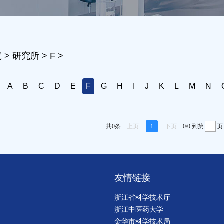
究
>
研究所
>
F
>
：
A
B
C
D
E
F
G
H
I
J
K
L
M
N
共0条
上页
1
下页
0/0
到第
页
友情链接
浙江省科学技术厅
浙江中医药大学
金华市科学技术局