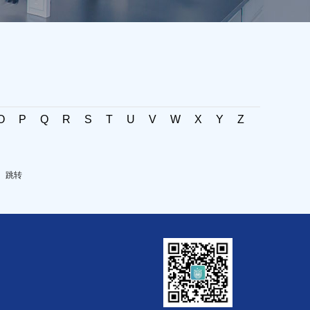
O
P
Q
R
S
T
U
V
W
X
Y
Z
跳转