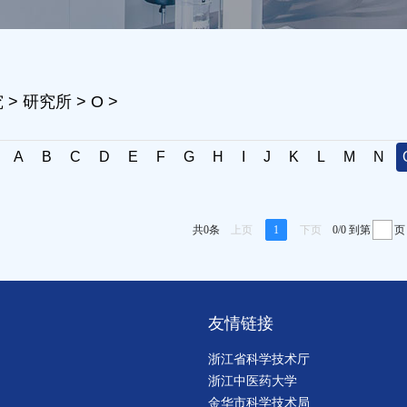
究
>
研究所
>
O
>
：
A
B
C
D
E
F
G
H
I
J
K
L
M
N
共0条
上页
1
下页
0/0
到第
页
友情链接
浙江省科学技术厅
浙江中医药大学
金华市科学技术局