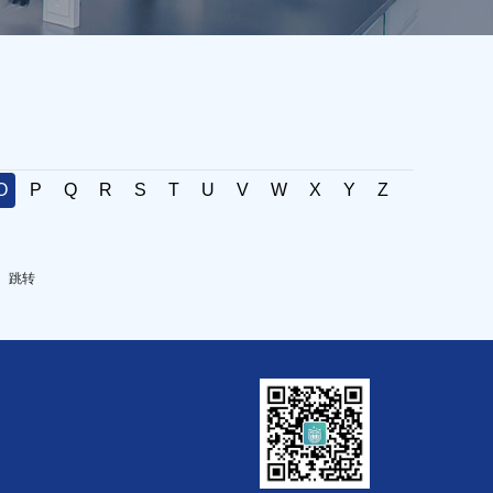
O
P
Q
R
S
T
U
V
W
X
Y
Z
跳转