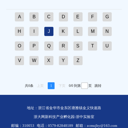
A
B
C
D
E
F
G
H
I
J
K
L
M
N
O
P
Q
R
S
T
U
V
W
X
Y
Z
共0条
上页
1
下页
0/0
到第
页
跳转
地址：浙江省金华市金东区塘雅镇金义快速路
浙大网新科技产业孵化园-浙中实验室
邮编：310053
电话：0579-82848189
邮箱：zcmujhy@163.com