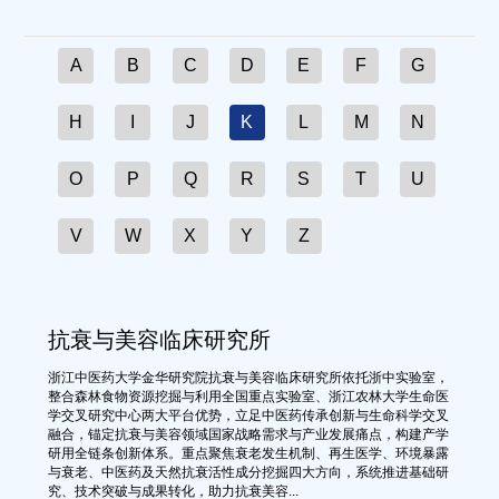
A
B
C
D
E
F
G
H
I
J
K
L
M
N
O
P
Q
R
S
T
U
V
W
X
Y
Z
抗衰与美容临床研究所
浙江中医药大学金华研究院抗衰与美容临床研究所依托浙中实验室，
整合森林食物资源挖掘与利用全国重点实验室、浙江农林大学生命医
学交叉研究中心两大平台优势，立足中医药传承创新与生命科学交叉
融合，锚定抗衰与美容领域国家战略需求与产业发展痛点，构建产学
研用全链条创新体系。重点聚焦衰老发生机制、再生医学、环境暴露
与衰老、中医药及天然抗衰活性成分挖掘四大方向，系统推进基础研
究、技术突破与成果转化，助力抗衰美容...